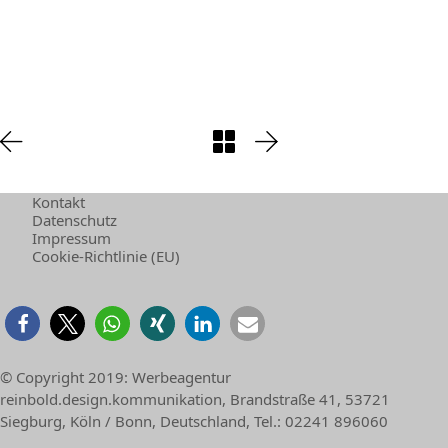
Kontakt
Datenschutz
Impressum
Cookie-Richtlinie (EU)
© Copyright 2019:
Werbeagentur
reinbold.design.kommunikation
,
Brandstraße 41
,
53721
Siegburg
,
Köln / Bonn
,
Deutschland
, Tel.:
02241 896060