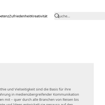
etenz
Zufriedenheit
Kreativität
Suche…
ie und Vielseitigkeit sind die Basis für ihre
Erfahrung in medienübergreifender Kommunikation
n mit – quer durch alle Branchen von Reisen bis
pte und Ideen entwickelt sie genauso auf den