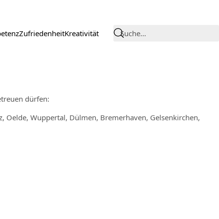
etenz
Zufriedenheit
Kreativität
Suche…
etreuen dürfen:
z, Oelde, Wuppertal, Dülmen, Bremerhaven, Gelsenkirchen,